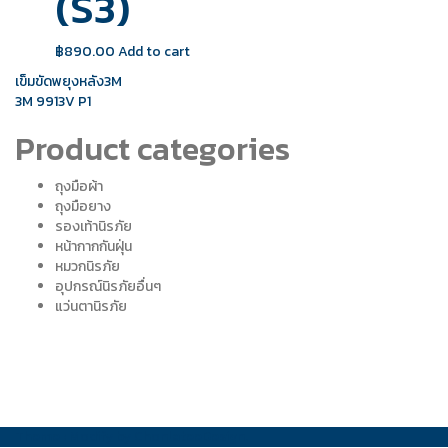
(S3)
฿
890.00
Add to cart
Post
เข็มขัดพยุงหลัง3M
3M 9913V P1
navigation
Product categories
ถุงมือผ้า
ถุงมือยาง
รองเท้านิรภัย
หน้ากากกันฝุ่น
หมวกนิรภัย
อุปกรณ์นิรภัยอื่นๆ
แว่นตานิรภัย
Theme : Modify by
ChonlateeDesign
.