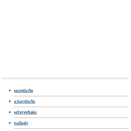
หมวกนิรภัย
แว่นตานิรภัย
หน้ากากกันฝุ่น
ถุงมือผ้า