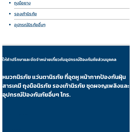
ถุงมือยาง
รองเท้านิรภัย
อุปกรณ์นิรภัยอื่นๆ
ให้คำปรึกษาและจัดจำหน่ายเกี่ยวกับอุปกรณ์ป้องกันภัยส่วนบุคคล
หมวกนิรภัย แว่นตานิรภัย ที่อุดหู หน้ากากป้องกันฝุ่น
สารเคมี ถุงมือนิรภัย รองเท้านิรภัย ชุดผจญเพลิงและ
อุปกรณ์ป้องกันภัยอื่นๆ โทร.
02-001-6226
Facebook